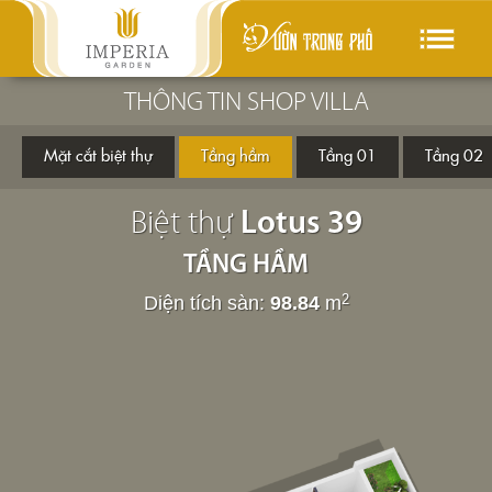
Shop villa
Biệt thự
THÔNG TIN SHOP VILLA
Mặt cắt biệt thự
Tầng hầm
Tầng 01
Tầng 02
Biệt thự
Lotus 39
TẦNG HẦM
Diện tích sàn:
98.84
m
2