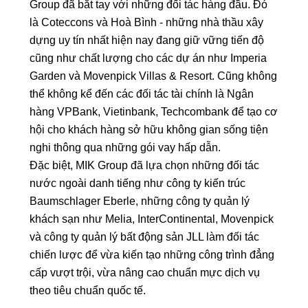
Group đã bắt tay với những đối tác hàng đầu. Đó
là Coteccons và Hoà Bình - những nhà thầu xây
dựng uy tín nhất hiện nay đang giữ vững tiến độ
cũng như chất lượng cho các dự án như Imperia
Garden và Movenpick Villas & Resort. Cũng không
thể không kể đến các đối tác tài chính là Ngân
hàng VPBank, Vietinbank, Techcombank để tạo cơ
hội cho khách hàng sở hữu không gian sống tiện
nghi thông qua những gói vay hấp dẫn.
Đặc biệt, MIK Group đã lựa chọn những đối tác
nước ngoài danh tiếng như công ty kiến trúc
Baumschlager Eberle, những công ty quản lý
khách sạn như Melia, InterContinental, Movenpick
và công ty quản lý bất động sản JLL làm đối tác
chiến lược để vừa kiến tạo những công trình đẳng
cấp vượt trội, vừa nâng cao chuẩn mực dịch vụ
theo tiêu chuẩn quốc tế.