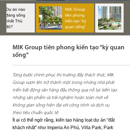
Dự án nào
MIK Group
Imp
đáng sống
tiên phong
Th
nhất Thủ
kiến tạo “kỳ
hi
đô?
quan sống”
nh
hợ
cư
MIK Group tiên phong kiến tạo “kỳ quan
sống”
Từng bước chinh phục thị trường đầy thách thức, MIK
Group vươn lên trở thành một trong những nhà phát
triển bất động sản hàng đầu thông qua nỗ lực kiến tạo
những sản phẩm và trải nghiệm hoàn toàn mới về
không gian sống hiện đại với công trình và dịch vụ
theo tiêu chuẩn quốc tế.
Ít ai có thể ngờ rằng, kiến tạo hàng loạt dự án “đắt
khách nhất” như Imperia An Phú, Villa Park, Park