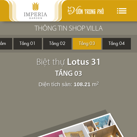
Shop villa
Biệt thự
THÔNG TIN SHOP VILLA
hầm
Tầng 01
Tầng 02
Tầng 03
Tầng 04
Biệt thự
Lotus 31
TẦNG 03
Diện tích sàn:
108.21
m
2